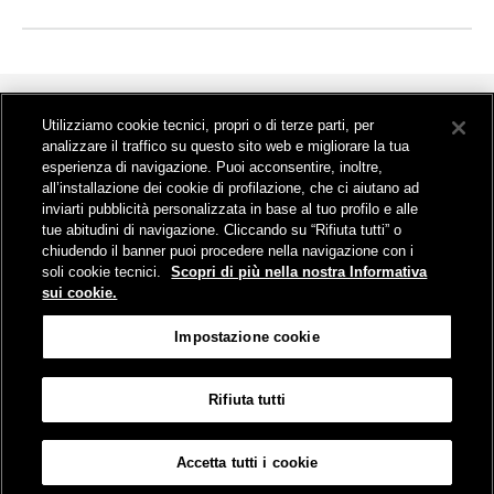
Chiudi
Utilizziamo cookie tecnici, propri o di terze parti, per
analizzare il traffico su questo sito web e migliorare la tua
Il progetto
esperienza di navigazione. Puoi acconsentire, inoltre,
all’installazione dei cookie di profilazione, che ci aiutano ad
Contatti
inviarti pubblicità personalizzata in base al tuo profilo e alle
tue abitudini di navigazione. Cliccando su “Rifiuta tutti” o
Visite gratuite
chiudendo il banner puoi procedere nella navigazione con i
Media
soli cookie tecnici.
Scopri di più nella nostra Informativa
sui cookie.
Impostazione cookie
Rifiuta tutti
Mappa del sito
Informativa sui cookies
Accessibilità
Impostazione cookie
Accetta tutti i cookie
© FS Italiane Group 2025
Credits
Protezione dati personali