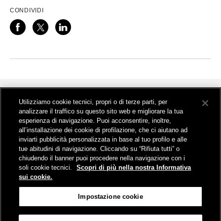
CONDIVIDI
Chiudi
Utilizziamo cookie tecnici, propri o di terze parti, per
analizzare il traffico su questo sito web e migliorare la tua
Il progetto
esperienza di navigazione. Puoi acconsentire, inoltre,
all’installazione dei cookie di profilazione, che ci aiutano ad
Contatti
inviarti pubblicità personalizzata in base al tuo profilo e alle
tue abitudini di navigazione. Cliccando su “Rifiuta tutti” o
Visite gratuite
chiudendo il banner puoi procedere nella navigazione con i
Media
soli cookie tecnici.
Scopri di più nella nostra Informativa
sui cookie.
Impostazione cookie