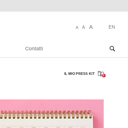
A
EN
A
A
Contatti
IL MIO PRESS KIT
0