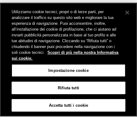
Chiudi
Utilizziamo cookie tecnici, propri o di terze parti, per
analizzare il traffico su questo sito web e migliorare la tua
Il progetto
esperienza di navigazione. Puoi acconsentire, inoltre,
all’installazione dei cookie di profilazione, che ci aiutano ad
Contatti
inviarti pubblicità personalizzata in base al tuo profilo e alle
tue abitudini di navigazione. Cliccando su “Rifiuta tutti” o
Visite gratuite
chiudendo il banner puoi procedere nella navigazione con i
Media
soli cookie tecnici.
Scopri di più nella nostra Informativa
sui cookie.
Impostazione cookie
Rifiuta tutti
Mappa del sito
Informativa sui cookies
Accessibilità
Impostazione cookie
Accetta tutti i cookie
© FS Italiane Group 2025
Credits
Protezione dati personali
Termini e condizioni