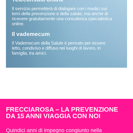
Il servizio permetterà di dialogare con i medici sui
temi della prevenzione e della salute, ma anche di
ricevere gratuitamente una consulenza specialistica
online.
Il vademecum
Il Vademecum della Salute è pensato per essere
letto, condiviso e diffuso nei luoghi di lavoro, in
famiglia, tra amici.
FRECCIAROSA – LA PREVENZIONE
DA 15 ANNI VIAGGIA CON NOI
Quindici anni di impegno congiunto nella